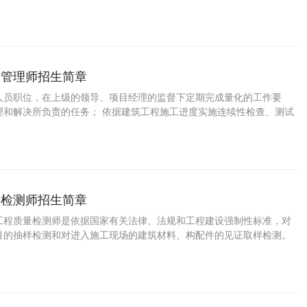
底落实情况；在公路工程施工现场内发现的安全隐患立即向立即项目经
报并有权要求立即停止公路工程施工作业。有权检查与安全相关的内业
录等文件并督促相关人员完善改进。公路工程安全管理师及项目经理是
场的第一安全责任人，公路工程施工现场内所有人员要积极配合公路工
作。公路工程安全管理师掌握本职工作所需的安
量管理师招生简章
人员职位，在上级的领导、项目经理的监督下定期完成量化的工作要
理和解决所负责的任务； 依据建筑工程施工进度实施连续性检查、测试
保建筑工程质量符合国家现行施工质量验收规范合格标准； 对建筑工程
工序的质量检查； 对建筑工程原材料的样本测试和质量检测； 负责建筑
的质量异常的处理与跟踪；负责建筑工程的质量要求，组织相关单位分
告，提出质量改进方案以改进质量、成本和整体效率。
量检测师招生简章
工程质量检测师是依据国家有关法律、法规和工程建设强制性标准，对
目的抽样检测和对进入施工现场的建筑材料、构配件的见证取样检测。
现的建设单位、监理单位、施工单位违反有关法律、法规和工程建设强
，以及涉及结构安全检测结果的不合格情况，及时报告工程所在地建设