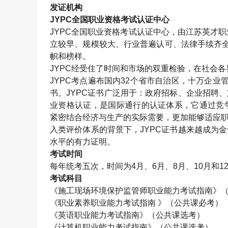
发证机构
JYPC
全国职业资格考试认证中心
JYPC
全国职业资格考试认证中心，由江苏英才职
立较早、规模较大、行业普遍认可、法律手续齐
帜和榜样。
JYPC
经受住了时间和市场的双重检验，在社会各
JYPC
考点遍布国内
32
个省市自治区，十万企业
书。
JYPC
证书广泛用于：政府招标、企业招聘、
业资格认证，是国际通行的认证体系，它通过竞
紧密结合经济与生产的实际需要，更加能够适应职
入类评价体系的背景下，
JYPC
证书越来越成为金
水平的有力证明。
考试时间
每年统考五次，时间为
4
月、
6
月、
8
月、
10
月和
1
考试科目
《施工现场环境保护监管师职业能力考试指南》
《职业素养职业能力考试指南 》（公共课必考）
《英语职业能力考试指南》（公共课选考）
《计算机职业能力考试指南》（公共课选考）