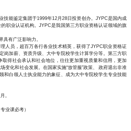
业技能鉴定集团于
1999
年
12
月
28
日投资创办。
JYPC
是国内成
全的职业认证机构。
JYPC
是我国第三方职业资格认证领域的旗
界具有广泛影响力。
管理人员，超百万各行各业技术精英，获得了
JYPC
职业资格证
定岗加薪、资质升级、大中专院校学生计算学分等。第三方职
争取得社会承认和社会地位，往往更加重视质量和信用，更加
场变化和社会发展。在国家实施“放管服”政策、 政府退出非准
领和白领人士执业能力的象征、成为大中专院校学生专业技能
2
月。
（专业课必考）