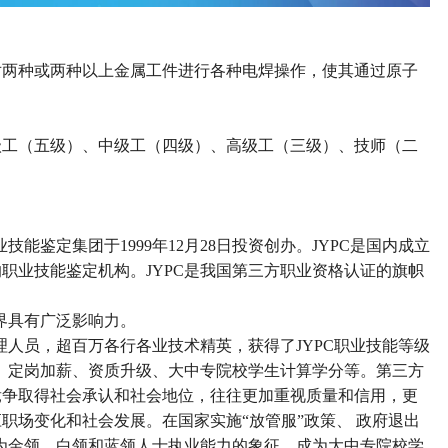
对两种或两种以上金属工件进行各种电焊操作，使其通过原子
。
级工（五级）、中级工（四级）、高级工（三级）、技师（二
业技能鉴定集团于
1999
年
12
月
28
日投资创办。
JYPC
是国内成立
的职业技能鉴定机构。
JYPC
是我国第三方职业资格认证的旗帜
界具有广泛影响力。
理人员，超百万各行各业技术精英，获得了
JYPC
职业技能等级
、定岗加薪、资质升级、大中专院校学生计算学分等。第三方
竞争取得社会承认和社会地位，往往更加重视质量和信用，更
应职场变化和社会发展。在国家实施
“
放管服
”
政策、 政府退出
为金领、白领和蓝领人士执业能力的象征、成为大中专院校学