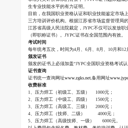
生专业技能水平的有力证明。
目前，在我国职业资格认证和职业技能鉴定市场
三方培训评价机构。根据江苏省市场监督管理局
江苏省高级人民法院裁定，
JYPC
不仅可以发放职
（即职称证书）。
JYPC
证书在全国范围内有效。
考试时间
每年统考五次，时间为
4
月、
6
月、
8
月、
10
月和
12
颁发证书
颁发的证书上必须加盖
“
JYPC
全国职业资格考试认
证书查询
证书统一查询网址
www.zgks.net
,
备用网址
www.jypc
收费标准
1
、压力焊工（初级工、五级）
1000
元；
2
、压力焊工（中级工、四级）
1500
元；
3
、压力焊工（高级工、三级）
2000
元；
4
、压力焊工（技师、二级）
4000
元；
5
、压力焊工（高级技师、一级）
6000
元。
以上费用包含报名费、教材费、考前培训费、认