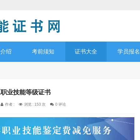
书介绍
考前须知
证书大全
学员报名
工职业技能等级证书
作者 :
浏览 : 153 次
0 评论