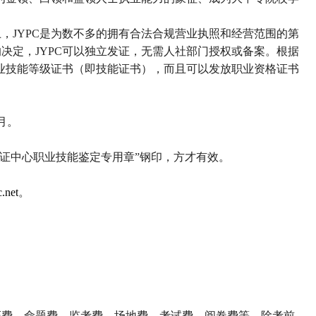
上，
JYPC
是为数不多的拥有合法合规营业执照和经营范围的第
的决定，
JYPC
可以独立发证，无需人社部门授权或备案。根据
业技能等级证书（即技能证书），而且可以发放职业资格证书
月。
证中心职业技能鉴定专用章
”
钢印，方才有效。
.net
。
证费、命题费、监考费、场地费、考试费、阅卷费等。除考前