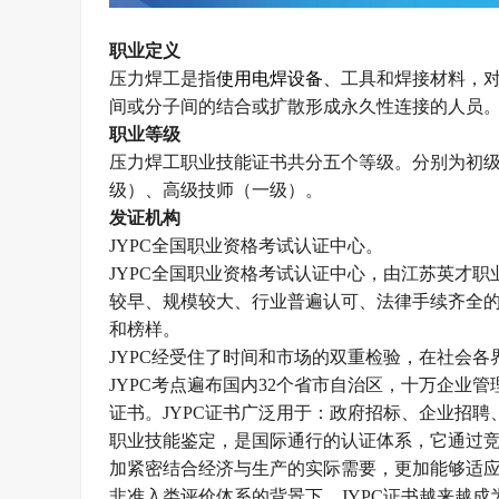
职业定义
压力焊工是指
使用电焊设备、
工具和焊接材料，
间或分子间的结合或扩散形成永久性连接的人员
职业等级
压力焊工职业技能证书
共分五个等级。
分别为初
级）、高级技师（一级）。
发证机构
JYPC
全国职业资格考试认证中心。
JYPC
全国职业资格考试认证中心，由江苏英才职
较早、规模较大、行业普遍认可、法律手续齐全
和榜样。
JYPC
经受住了时间和市场的双重检验，在社会各
JYPC
考点遍布国内
32
个省市自治区，十万企业管
证书。
JYPC
证书广泛用于：政府招标、企业招聘
职业技能鉴定，是国际通行的认证体系，它通过
加紧密结合经济与生产的实际需要，更加能够适
非准入类评价体系的背景下，
JYPC
证书越来越成