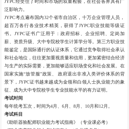
JYPC
经受住了时间和市场的双重检验，在社会各界具有广
泛影响力。
JYPC
考点遍布国内
32
个省市自治区，十万企业管理人员，
超百万各行各业技术精英，获得了
JYPC
职业技能等级证
书。
JYPC
证书广泛用于：政府招标、企业招聘、定岗加
薪、资质升级、大中专院校学生计算学分等。第三方职业技
能鉴定，是国际通行的认证体系，它通过竞争取得社会承认
和社会地位，往往更加重视质量和信用，更加紧密结合经济
与生产的实际需要，更加能够适应职场变化和社会发展。在
国家实施“放管服”政策、 政府退出非准入类评价体系的背
景下，
JYPC
证书越来越成为金领和白领人士执业能力的象
征、成为大中专院校学生专业技能水平的有力证明。
考试时间
每年统考五次，时间为
4
月、
6
月、
8
月、
10
月和
12
月。
考试科目
《助听器验配师职业能力考试指南》（专业课必考）