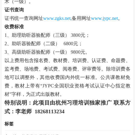
术（一级）。
证书查询
证书统一查询网址
www.zgks.net
,
备用网址
www.jypc.net
。
收费标准
1
、助理助听器验配师（三级）
3800
元；
2
、助听器验配师（二级）
6800
元；
3
、高级助听器验配师（一级）
9800
元。
以上费用包含报名费、教材费、培训费、认证费、命题费、
监考费、场地费、考试费、阅卷费、评审费等。除培训费各
地可以调整外，其他收费国内外统一标准。公共课教材免
费，教材上带有“
JYPC
全国职业资格考试认证中心指定教
材”字样，为正式出版教材。
特别说明：此项目由杭州习理培训独家推广 联系方
式：李老师
18268113234
标签