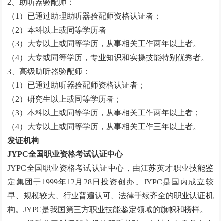
2
、助听器验配师：
（
1
）已通过助理助听器验配师资格认证者；
（
2
）本科以上或同等学历者；
（
3
）大专以上或同等学历，从事相关工作两年以上者。
（
4
）大专或同等学历，专业知识和实操技能特别优秀者。
3
、高级助听器验配师：
（
1
）已通过助听器验配师资格认证者；
（
2
）研究生以上或同等学历者；
（
3
）本科以上或同等学历，从事相关工作两年以上者；
（
4
）大专以上或同等学历，从事相关工作三年以上者。
发证机构
JYPC
全国职业资格考试认证中心
JYPC
全国职业资格考试认证中心，由江苏英才职业技能鉴
定集团于
1999
年
12
月
28
日投资创办。
JYPC
是国内成立较
早、规模较大、行业普遍认可、法律手续齐全的职业认证机
构。
JYPC
是我国第三方职业技能鉴定领域的旗帜和榜样。