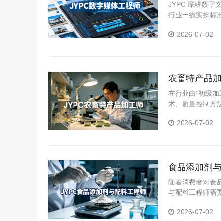
人才拓宽职
JYPC 深耕数
行业一线实操标
体系。
2026-07-02
农畜特产品加
在行业由“初级加
术、质量控制方
为从业者提升能
2026-07-02
食品添加剂与
随着消费者对食
与配料工程师需
YPC食品添加
2026-07-02
力。