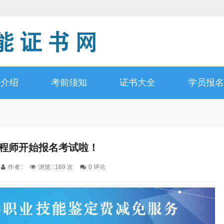
书介绍
考前须知
证书大全
学员报名
工程师开始报名考试啦！
作者 :
浏览 : 169 次
0 评论