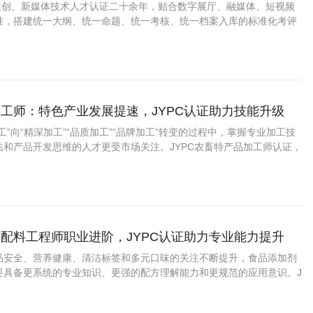
业上升通道
字文创、新媒体技术人才认证二十余年，贴合数字展厅、融媒体、短视频
准，搭建统一大纲、统一命题、统一考核、统一档案入库的标准化考评
工师：特色产业发展提速，JYPC认证助力技能升级
工”向“精深加工”“品质加工”“品牌加工”转变的过程中，掌握专业加工技
法和产品开发思维的人才更受市场关注。JYPC农畜特产品加工师认证，
力、展示专业水平提供了新的助力。 一、农畜特产品加工师是什么？
配料工程师职业进阶，JYPC认证助力专业能力提升
品安全、营养健康、清洁标签和多元口味的关注不断提升，食品添加剂
要具备更系统的专业知识、更强的配方理解能力和更规范的应用意识。J
剂与配料工程师认证，为从业者提升能力、拓宽发展路径提供了积极助