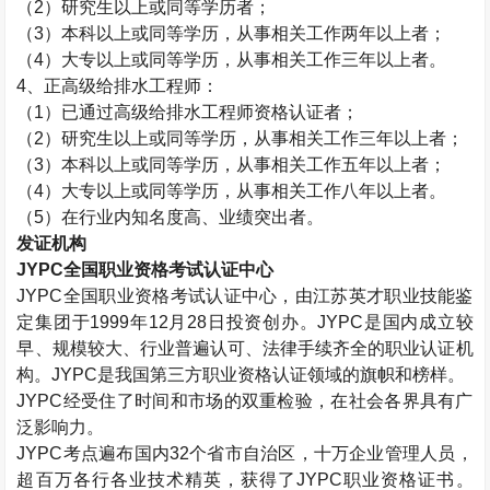
（
2
）研究生以上或同等学历者；
（
3
）本科以上或同等学历，从事相关工作两年以上者；
（
4
）大专以上或同等学历，从事相关工作三年以上者。
4
、正高级给排水工程师：
（
1
）已通过高级给排水工程师资格认证者；
（
2
）研究生以上或同等学历，从事相关工作三年以上者；
（
3
）本科以上或同等学历，从事相关工作五年以上者；
（
4
）大专以上或同等学历，从事相关工作八年以上者。
（
5
）在行业内知名度高、业绩突出者。
发证机构
JYPC
全国职业资格考试认证中心
JYPC
全国职业资格考试认证中心，由江苏英才职业技能鉴
定集团于
1999
年
12
月
28
日投资创办。
JYPC
是国内成立较
早、规模较大、行业普遍认可、法律手续齐全的职业认证机
构。
JYPC
是我国第三方职业资格认证领域的旗帜和榜样。
JYPC
经受住了时间和市场的双重检验，在社会各界具有广
泛影响力。
JYPC
考点遍布国内
32
个省市自治区，十万企业管理人员，
超百万各行各业技术精英，获得了
JYPC
职业资格证书。