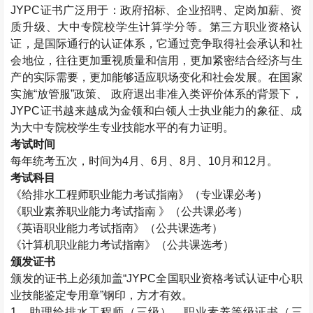
JYPC
证书广泛用于：政府招标、企业招聘、定岗加薪、资
质升级、大中专院校学生计算学分等。第三方职业资格认
证，是国际通行的认证体系，它通过竞争取得社会承认和社
会地位，往往更加重视质量和信用，更加紧密结合经济与生
产的实际需要，更加能够适应职场变化和社会发展。在国家
实施“放管服”政策、 政府退出非准入类评价体系的背景下，
JYPC
证书越来越成为金领和白领人士执业能力的象征、成
为大中专院校学生专业技能水平的有力证明。
考试时间
每年统考五次，时间为
4
月、
6
月、
8
月、
10
月和
12
月。
考试科目
《给排水工程师职业能力考试指南》（专业课必考）
《职业素养职业能力考试指南 》（公共课必考）
《英语职业能力考试指南》（公共课选考）
《计算机职业能力考试指南》（公共课选考）
颁发证书
颁发的证书上必须加盖“
JYPC
全国职业资格考试认证中心职
业技能鉴定专用章”钢印，方才有效。
1
、助理给排水工程师（三级）、职业素养等级证书（三