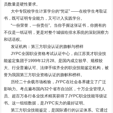
员数量是硬性要求。
大中专院校学生计算学分的
“
凭证
” ——
在校学生考取证
书，既可证明专业能力，又可计入实践学分。
“
一份荣誉，一份责任
”
。当你手握这张证书，你拥有的
不仅是一纸证明，更是对整个城镇给排水系统的深刻洞察力
和话语权。
发证机构：第三方职业认证的旗帜与榜样
JYPC
全国职业资格考试认证中心，由江苏英才职业技
能鉴定集团于
1999
年
12
月
28
。是国内成立较早、规模较
大、行业普遍认可、法律手续齐全的职业技能鉴定机构，被
誉为我国第三方职业资格认证的旗帜和榜样。
历经二十余载市场检验，
JYPC
在社会各界建立了广泛
影响力。考点遍布国内
32
个省市自治区，十万企业管理人
员、超百万各行各业技术精英获得了
JYPC
职业技能等级证
书。这一组组数据，是
JYPC
实力的最好证明。
第三方职业技能鉴定，是国际通行的认证体系。它通过