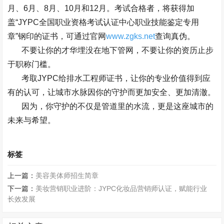
月、
6
月、
8
月、
10
月和
12
月。考试合格者，将获得加
盖
“JYPC
全国职业资格考试认证中心职业技能鉴定专用
章
”
钢印的证书，可通过官网
www.zgks.net
查询真伪。
不要让你的才华埋没在地下管网，不要让你的资历止步
于职称门槛。
考取
JYPC
给排水工程师证书，让你的专业价值得到应
有的认可，让城市水脉因你的守护而更加安全、更加清澈。
因为，你守护的不仅是管道里的水流，更是这座城市的
未来与希望。
标签
上一篇：
美容美体师招生简章
下一篇：
美妆营销职业进阶：JYPC化妆品营销师认证，赋能行业
长效发展