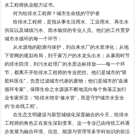
水工程师
执业能力证书。
何为给排水工程师？城市生命线的守护者
给排水工程师，是指从事生活用水、工业用水、再生水
供应以及城镇污水、雨水输排的专业人员。他们的工作贯穿
城市水循环的每一个环节：
从水源地的勘测与保护，到自来水厂的水质净化；从地
下管网的规划布局，到千家万户的水龙头出水；从暴雨时节
的排水防涝，到污水处理厂的水质达标排放
——
每一个环
节，都离不开给排水工程师的专业把控。他们是城市的
“
肾
脏科医生
”
，负责过滤城市代谢的废物；他们是城市的
“
血液
循环专家
”
，保障生命之水源源不断地流向每个角落正如行
业专家所言：
“
给排水绝非
‘
修水管
’
，而是守护城市水安全
的
‘
生命线工程
’
。
在生态文明建设与新型城镇化深度融合的今天，给排水
工程师的角色正在发生深刻变革。这一专业已由传统工科逐
步发展为融合环境、信息、能源与管理等多学科知识的前沿