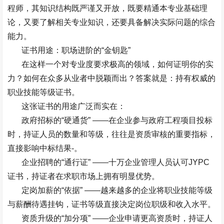
程师，其知识结构既严谨又开放，既要精通本专业基础理
论，又要了解相关专业知识，还要具备解决实际问题的综合
能力。
证书用途：职场进阶的
“
金钥匙
”
在这样一个对专业度要求极高的领域，如何证明你的实
力？如何在众多从业者中脱颖而出？答案就是：持有权威的
职业技能等级证书。
这张证书的用途广泛而实在：
政府招标的
“
硬通货
” ——
在企业参与政府工程项目投标
时，持证人员的数量和等级，往往是资质审核的重要指标，
直接影响中标结果
-
。
企业招聘的
“
通行证
” ——
十万企业管理人员认可
JYPC
证书，持证者在求职市场上拥有明显优势。
定岗加薪的
“
依据
” ——
越来越多的企业将职业技能等级
与薪酬待遇挂钩，证书等级直接决定岗位职级和收入水平。
资质升级的
“
加分项
” ——
企业申请更高资质时，持证人