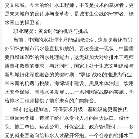
交叉领域。今天的给排水工程师，不仅是技术的掌握者，更
是未来城市的设计师与变革者，是城市生命线的守护者、绿
水青山的捍卫者。
职业现况：黄金时代的机遇与挑战
当前，中国的水处理率只能做到
50%
，这意味着还有另
外
50%
的城市污水是直接排放的。要改变这一现状，中国需
要再增加
20%
的污水处理能力，这无疑加大对给排水工程师
质量和数量的要求。与此同时，国家正处于生态文明建设与
新型城镇化深度融合的关键时期，
“
双碳
”
战略的推进为行业
带来新的机遇与挑战。海绵城市建设、黑臭水体治理、饮用
水安全保障、智慧水务发展
……
一系列国家战略的实施，为
给排水工程师提供了前所未有的广阔舞台。
城市化进程加速、环保要求升级、基础设施更新换代，
三重因素叠加，造就了给排水专业人才的巨大缺口。设计
院、施工单位、运营公司、环保企业、政府管理部门
——
多
元的就业赛道向给排水人才敞开怀抱。一个合格的给排水工