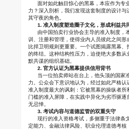
面对如此触目惊心的黑幕，本应作为专
力？深入剖析，我们发现这套制度的设计与
其守夜的角色。
1. 准入制度塑造圈子文化，形成利益共
由中国拍卖行业协会主导的准入制度，
训、注册和管理，使得业内人员彼此之间形
比捍卫明规则更重要。一个试图揭露黑幕、
的终结。这种结构性压力，迫使绝大多数从
默共谋的组织基础。
2. 官方认证为黑幕提供信用背书
当一位拍卖师站在台上，他头顶的国家
力。公众会下意识地认为，经过如此严格认
准入制度最大的讽刺：它被黑幕的操纵者所
门槛的准入屏障，在实践中异化为劣币驱逐
无忌惮。
3. 考试内容与道德监管的双重失守
现行的准入资格考试，多侧重于法律条
定能力、金融法律风险、职业伦理道德考核