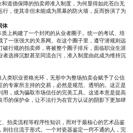
业和道德保障的拍卖师准入制度，为何显得如此苍白无
运行，使其非但未能成为黑幕的防火墙，反而扮演了为
同体
本质上构建了一个封闭的从业者圈子。统一的考试、培
成了一张强大的关系网。在这个圈子里，遵守潜规则远
打破行规的拍卖师，将被整个圈子排斥，面临职业生涯
业者选择沉默甚至同流合污，准入制度由此成为维持沉
准入类职业资格光环，无形中为整场拍卖会赋予了公信
证的专家所主持的交易，必然是规范、透明的。这正是
利用，成为骗取市场信任的完美工具。这道本意是提高
良币的保护伞，让不法行为在官方认证的阴影下更加肆
文、拍卖流程等程序性知识，而对于最核心的艺术品鉴
，则往往流于形式。一个对瓷器鉴定一窍不通的人，完