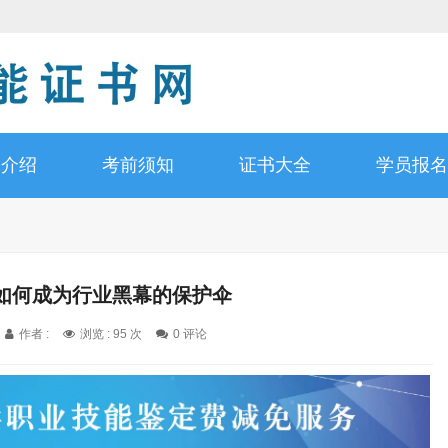
书介绍
考前须知
证书大全
学员报名
如何成为行业黑幕的保护伞
作者 :
浏览 : 95 次
0 评论