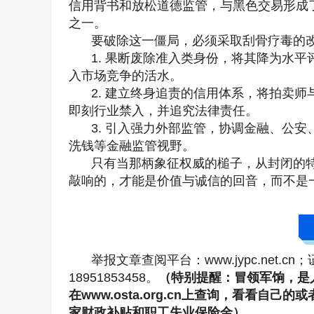
信用背书和放松道德监管，与黑色交易形成
之一。
要破除这一僵局，必须采取刮骨疗毒的
1. 果断废除准入类身份，将其降为水
入市场竞争的活水。
2. 建立终身追责的信用体系，将拍卖
即刻行业禁入，并追究法律责任。
3. 引入强力外部监管，协调金融、公
洗钱等金融监管视野。
只有当那柄象征权威的槌子，从封闭的
敲响的，才能是价值与诚信的回音，而不是
举报文章查阅平台：www.jypc.net.cn
18951853458。
（特别提醒：冒领军饷，是
在www.osta.org.cn上查询，看看
家财政补贴和职工失业保险金）。